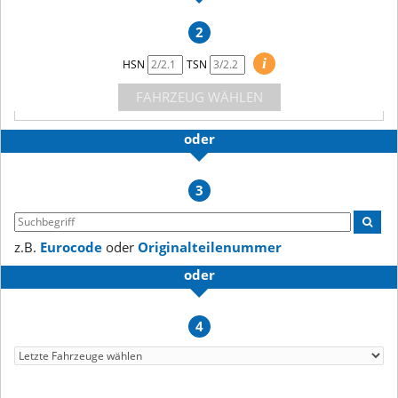
2
i
HSN
TSN
FAHRZEUG WÄHLEN
oder
3
z.B.
Eurocode
oder
Originalteilenummer
oder
4