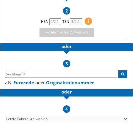
2
i
HSN
TSN
FAHRZEUG WÄHLEN
oder
3
z.B.
Eurocode
oder
Originalteilenummer
oder
4