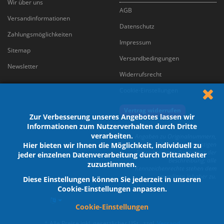
Wir über uns
AGB
Versandinformationen
Datenschutz
Zahlungsmöglichkeiten
Impressum
Sitemap
Versandbedingungen
Newsletter
Widerrufsrecht
Cookie-Einstellungen
Vertrag widerrufen
Zur Verbesserung unseres Angebotes lassen wir
Informationen zum Nutzerverhalten durch Dritte
verarbeiten.
Angaben zu Originalnummern,
Marken und sonstigen
Hier bieten wir Ihnen die Möglichkeit, individuell zu
Bezeichnungen dienen nur der
jeder einzelnen Datenverarbeitung durch Drittanbeiter
Beschreibung; alle
zuzustimmen.
Kennzeichenrechte stehen dem
jeweiligen Inhaber zu.
Diese Einstellungen können Sie jederzeit in unseren
Cookie-Einstellungen anpassen.
Cookie-Einstellungen
*
Alle Preise inkl. gesetzlicher USt., zzgl.
Versand