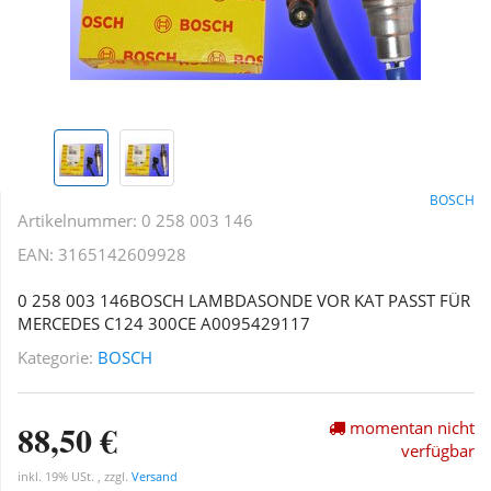
BOSCH
Artikelnummer:
0 258 003 146
EAN:
3165142609928
0 258 003 146BOSCH LAMBDASONDE VOR KAT PASST FÜR
MERCEDES C124 300CE A0095429117
Kategorie:
BOSCH
88,50 €
momentan nicht
verfügbar
inkl. 19% USt. , zzgl.
Versand