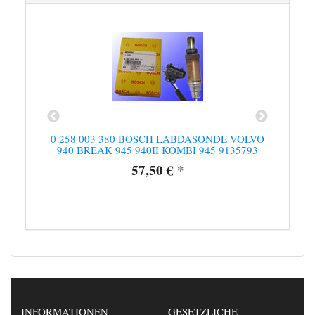
ASST
0 258 003 380 BOSCH LABDASONDE VOLVO
0
35794
940 BREAK 945 940II KOMBI 945 9135793
PAS
57,50 €
*
INFORMATIONEN
GESETZLICHE