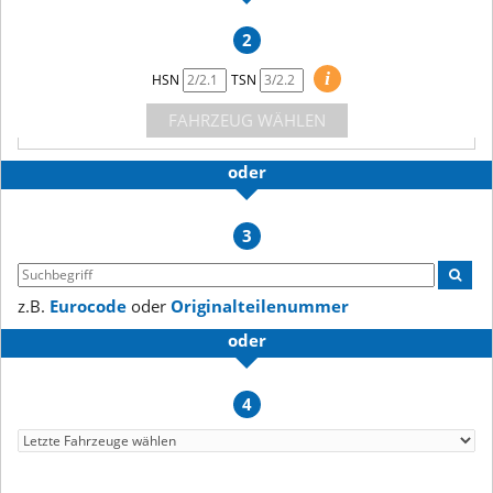
2
i
HSN
TSN
FAHRZEUG WÄHLEN
oder
3
z.B.
Eurocode
oder
Originalteilenummer
oder
4