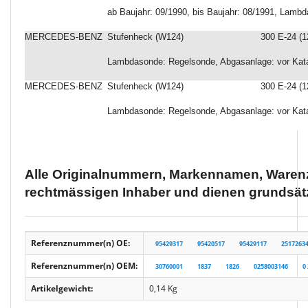
ab Baujahr: 09/1990, bis Baujahr: 08/1991, Lamb
MERCEDES-BENZ
Stufenheck (W124)
300 E-24 (1
Lambdasonde: Regelsonde, Abgasanlage: vor Kata
MERCEDES-BENZ
Stufenheck (W124)
300 E-24 (1
Lambdasonde: Regelsonde, Abgasanlage: vor Kata
Alle Originalnummern, Markennamen, Warenz
rechtmässigen Inhaber und dienen grundsätz
Referenznummer(n) OE:
95429317
95420517
95429117
2517263
Referenznummer(n) OEM:
30760001
1837
1826
0258003146
0
Artikelgewicht:
0,14
Kg