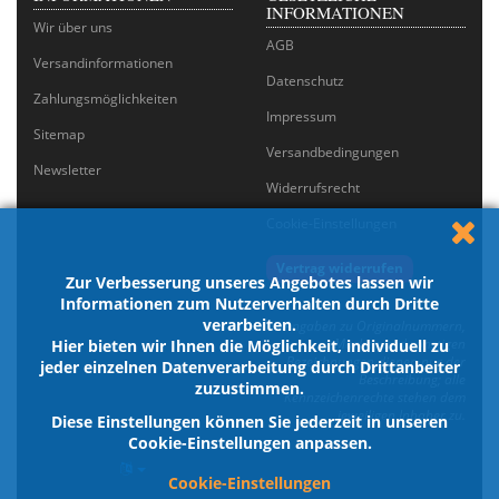
INFORMATIONEN
Wir über uns
AGB
Versandinformationen
Datenschutz
Zahlungsmöglichkeiten
Impressum
Sitemap
Versandbedingungen
Newsletter
Widerrufsrecht
Cookie-Einstellungen
Vertrag widerrufen
Zur Verbesserung unseres Angebotes lassen wir
Informationen zum Nutzerverhalten durch Dritte
verarbeiten.
Angaben zu Originalnummern,
Marken und sonstigen
Hier bieten wir Ihnen die Möglichkeit, individuell zu
Bezeichnungen dienen nur der
jeder einzelnen Datenverarbeitung durch Drittanbeiter
Beschreibung; alle
zuzustimmen.
Kennzeichenrechte stehen dem
jeweiligen Inhaber zu.
Diese Einstellungen können Sie jederzeit in unseren
Cookie-Einstellungen anpassen.
Cookie-Einstellungen