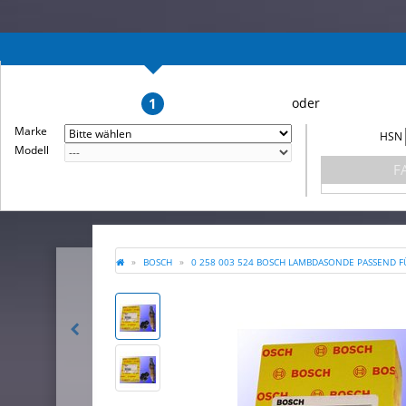
1
Marke
HSN
Modell
F
BOSCH
0 258 003 524 BOSCH LAMBDASONDE PASSEND FÜ