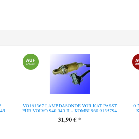
E
VO161367 LAMBDASONDE VOR KAT PASST
0 
45
FÜR VOLVO 940 940 II + KOMBI 960 9135794
K
31,90 €
*