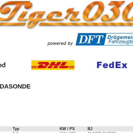
MBDASONDE
Typ
KW / PS
BJ