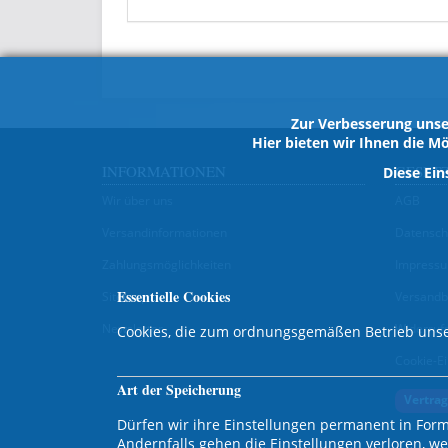
Zur Verbesserung unse
Hier bieten wir Ihnen die Mö
INFORMATIONEN
GESET
Diese Ein
Wir über uns
AGB
Versandinformationen
Datensch
Zahlungsmöglichkeiten
Impress
Essentielle Cookies
Sitemap
Versandb
Newsletter
Widerruf
Cookies, die zum ordnungsgemäßen Betrieb unse
Cookie-Ei
Art der Speicherung
Vertrag
Dürfen wir ihre Einstellungen permanent in Form
Andernfalls gehen die Einstellungen verloren, w