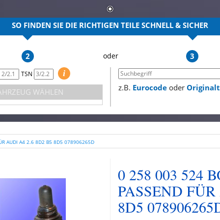
SO FINDEN SIE DIE RICHTIGEN TEILE
SCHNELL & SICHER
2
3
i
TSN
z.B.
Eurocode
oder
Origina
AHRZEUG WÄHLEN
R AUDI A4 2.6 8D2 B5 8D5 078906265D
0 258 003 52
PASSEND FÜR A
8D5 078906265