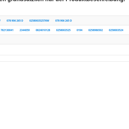
W
078 906 265 D
025800352576W
078 906 265 D
782130041
2344059
0824010128
0258003525
0194
0258986502
0258003524