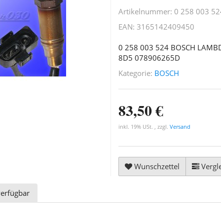
Artikelnummer:
0 258 003 52
EAN:
3165142409450
0 258 003 524 BOSCH LAMB
8D5 078906265D
Kategorie:
BOSCH
83,50 €
inkl. 19% USt. , zzgl.
Versand
Wunschzettel
Vergle
verfügbar