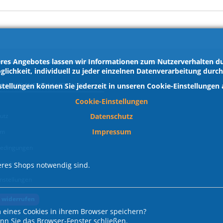
res Angebotes lassen wir Informationen zum Nutzerverhalten dur
glichkeit, individuell zu jeder einzelnen Datenverarbeitung durc
ZLICHE INFORMATIONEN
stellungen können Sie jederzeit in unseren Cookie-Einstellungen
Cookie-Einstellungen
Datenschutz
utz
Impressum
um
edingungen
srecht
res Shops notwendig sind.
nstellungen
 widerrufen
 eines Cookies in ihrem Browser speichern?
enn Sie das Browser-Fenster schließen.