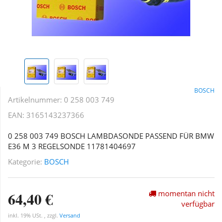
BOSCH
Artikelnummer:
0 258 003 749
EAN:
3165143237366
0 258 003 749 BOSCH LAMBDASONDE PASSEND FÜR BMW
E36 M 3 REGELSONDE 11781404697
Kategorie:
BOSCH
64,40 €
momentan nicht
verfügbar
inkl. 19% USt. , zzgl.
Versand