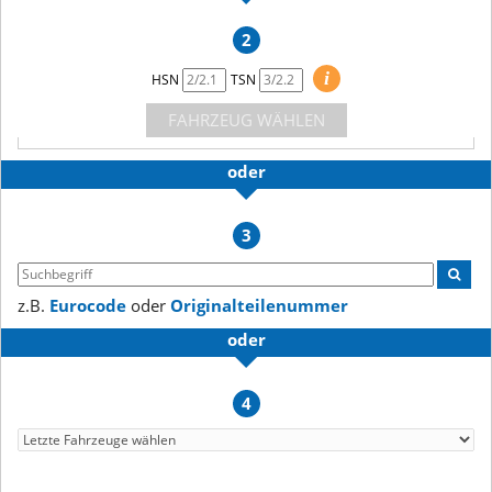
2
i
HSN
TSN
FAHRZEUG WÄHLEN
oder
3
z.B.
Eurocode
oder
Originalteilenummer
oder
4