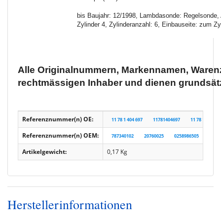
bis Baujahr: 12/1998, Lambdasonde: Regelsonde, 
Zylinder 4, Zylinderanzahl: 6, Einbauseite: zum Zy
Alle Originalnummern, Markennamen, Warenz
rechtmässigen Inhaber und dienen grundsätz
Referenznummer(n) OE:
11 78 1 404 697
11781404697
11 78 1 404 69
Referenznummer(n) OEM:
787340102
20760025
0258986505
0258
Artikelgewicht:
0,17
Kg
Herstellerinformationen