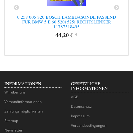
D
0 258 005 320 BOSCH LAMBDASONDE PASSEND
FÜR BMW 5 E 60 520i 525i RECHTSLENKER
11787518495
44,20 €
*
INFORMATIONEN
GESETZLICHE
INFORMATIONEN
Wir über uns
AGB
Versandinformationen
Datenschutz
Zahlungsmöglichkeiten
Impressum
Sitemap
Versandbedingungen
Newsletter