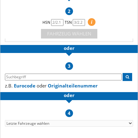
2
i
HSN
TSN
FAHRZEUG WÄHLEN
oder
3
z.B.
Eurocode
oder
Originalteilenummer
oder
4