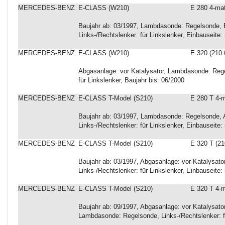
MERCEDES-BENZ
E-CLASS (W210)
E 280 4-mat
Baujahr ab: 03/1997, Lambdasonde: Regelsonde, Ba
Links-/Rechtslenker: für Linkslenker, Einbauseite:
MERCEDES-BENZ
E-CLASS (W210)
E 320 (210.
Abgasanlage: vor Katalysator, Lambdasonde: Regel
für Linkslenker, Baujahr bis: 06/2000
MERCEDES-BENZ
E-CLASS T-Model (S210)
E 280 T 4-m
Baujahr ab: 03/1997, Lambdasonde: Regelsonde, Ab
Links-/Rechtslenker: für Linkslenker, Einbauseite:
MERCEDES-BENZ
E-CLASS T-Model (S210)
E 320 T (21
Baujahr ab: 03/1997, Abgasanlage: vor Katalysato
Links-/Rechtslenker: für Linkslenker, Einbauseite:
MERCEDES-BENZ
E-CLASS T-Model (S210)
E 320 T 4-m
Baujahr ab: 09/1997, Abgasanlage: vor Katalysator
Lambdasonde: Regelsonde, Links-/Rechtslenker: f