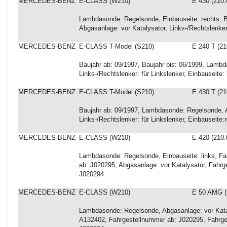
MERCEDES-BENZ
E-CLASS (W210)
E 430 (210.
Lambdasonde: Regelsonde, Einbauseite: rechts, Ba
Abgasanlage: vor Katalysator, Links-/Rechtslenker
MERCEDES-BENZ
E-CLASS T-Model (S210)
E 240 T (21
Baujahr ab: 09/1997, Baujahr bis: 06/1999, Lambd
Links-/Rechtslenker: für Linkslenker, Einbauseite:
MERCEDES-BENZ
E-CLASS T-Model (S210)
E 430 T (21
Baujahr ab: 09/1997, Lambdasonde: Regelsonde, Ab
Links-/Rechtslenker: für Linkslenker, Einbauseite:
MERCEDES-BENZ
E-CLASS (W210)
E 420 (210.
Lambdasonde: Regelsonde, Einbauseite: links, F
ab: J020295, Abgasanlage: vor Katalysator, Fahrg
J020294
MERCEDES-BENZ
E-CLASS (W210)
E 50 AMG (
Lambdasonde: Regelsonde, Abgasanlage: vor Katal
A132402, Fahrgestellnummer ab: J020295, Fahrge