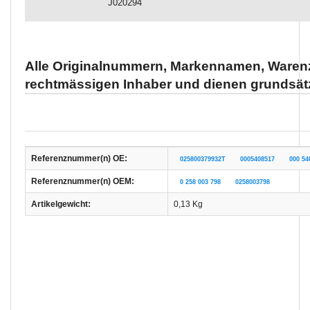
J020294
Alle Originalnummern, Markennamen, Warenz
rechtmässigen Inhaber und dienen grundsätz
Referenznummer(n) OE:
025800379932T
0005408517
000 54
Referenznummer(n) OEM:
0 258 003 798
0258003798
Artikelgewicht:
0,13
Kg
Kontaktdaten
E-MAIL