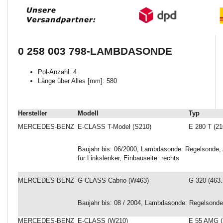
0 258 003 798-LAMBDASONDE
Pol-Anzahl: 4
Länge über Alles [mm]: 580
Hersteller
Modell
Typ
MERCEDES-BENZ
E-CLASS T-Model (S210)
E 280 T (21
Baujahr bis: 06/2000, Lambdasonde: Regelsonde, A
für Linkslenker, Einbauseite: rechts
MERCEDES-BENZ
G-CLASS Cabrio (W463)
G 320 (463.
Baujahr bis: 08 / 2004, Lambdasonde: Regelsonde
MERCEDES-BENZ
E-CLASS (W210)
E 55 AMG (