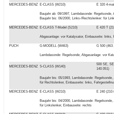
MERCEDES-BENZ
E-CLASS (W210)
E 320 4-mat
Baujahr ab: 09/1997, Lambdasonde: Regelsonde, Ab
Baujahr bis: 06/2000, Links-/Rechtslenker: für Lin
MERCEDES-BENZ
E-CLASS T-Model (S210)
E 420 T (21
Abgasanlage: vor Katalysator, Einbauseite: links
PUCH
G-MODELL (W463)
G 500 (463.
Lambdasonde: Regelsonde, Abgasanlage: vor Kata
500 SE, SE
MERCEDES-BENZ
S-CLASS (W140)
140.051)
Baujahr bis: 05/1993, Lambdasonde: Regelsonde, A
für Rechtslenker, Einbauseite: links, Fahrgestel
MERCEDES-BENZ
E-CLASS (W210)
E 240 (210.
Baujahr bis: 04/2000, Lambdasonde: Regelsonde, A
für Linkslenker, Einbauseite: rechts