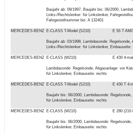
Baujahr ab: 09/1997, Baujahr bis: 06/2000, Lambd
Links-/Rechtslenker: für Linkslenker, Fahrgestell
Fahrgestellnummer bis: A 132401
MERCEDES-BENZ
E-CLASS T-Model (S210)
E 55 T AMG
Baujahr ab: 03/1998, Lambdasonde: Regelsonde, Ab
Links-/Rechtslenker: für Linkslenker, Einbauseite:
MERCEDES-BENZ
E-CLASS (W210)
E 430 4-mat
Lambdasonde: Regelsonde, Abgasanlage: vor Kataly
für Linkslenker, Einbauseite: rechts
MERCEDES-BENZ
E-CLASS T-Model (S210)
E 430 T 4-m
Baujahr bis: 06/2000, Lambdasonde: Regelsonde, A
für Linkslenker, Einbauseite: rechts
MERCEDES-BENZ
E-CLASS (W210)
E 280 (210.
Baujahr bis: 06/2000, Lambdasonde: Regelsonde, A
für Linkslenker, Einbauseite: rechts