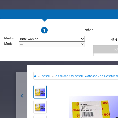
1
Marke
HSN
Modell
F
BOSCH
0 258 006 125 BOSCH LAMBDASONDE PASSEND F