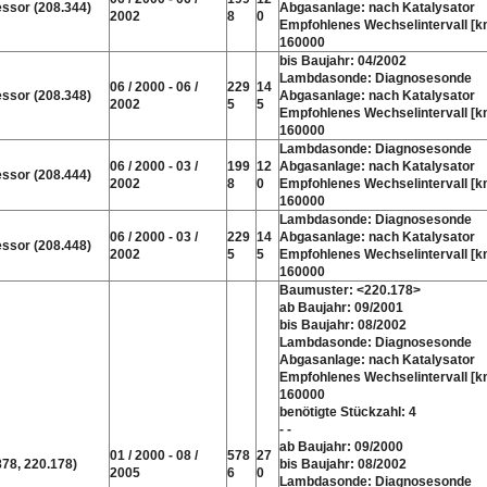
ssor (208.344)
Abgasanlage: nach Katalysator
2002
8
0
Empfohlenes Wechselintervall [k
160000
bis Baujahr: 04/2002
Lambdasonde: Diagnosesonde
06 / 2000 - 06 /
229
14
ssor (208.348)
Abgasanlage: nach Katalysator
2002
5
5
Empfohlenes Wechselintervall [k
160000
Lambdasonde: Diagnosesonde
06 / 2000 - 03 /
199
12
Abgasanlage: nach Katalysator
ssor (208.444)
2002
8
0
Empfohlenes Wechselintervall [k
160000
Lambdasonde: Diagnosesonde
06 / 2000 - 03 /
229
14
Abgasanlage: nach Katalysator
ssor (208.448)
2002
5
5
Empfohlenes Wechselintervall [k
160000
Baumuster: <220.178>
ab Baujahr: 09/2001
bis Baujahr: 08/2002
Lambdasonde: Diagnosesonde
Abgasanlage: nach Katalysator
Empfohlenes Wechselintervall [k
160000
benötigte Stückzahl: 4
- -
ab Baujahr: 09/2000
01 / 2000 - 08 /
578
27
878, 220.178)
bis Baujahr: 08/2002
2005
6
0
Lambdasonde: Diagnosesonde