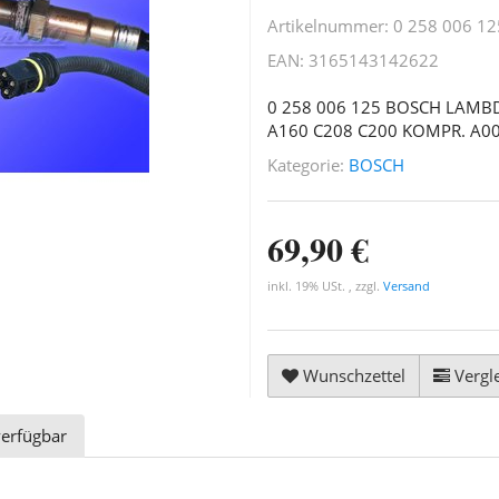
Artikelnummer:
0 258 006 12
EAN:
3165143142622
0 258 006 125 BOSCH LAM
A160 C208 C200 KOMPR. A0
Kategorie:
BOSCH
69,90 €
inkl. 19% USt. , zzgl.
Versand
Wunschzettel
Vergle
verfügbar