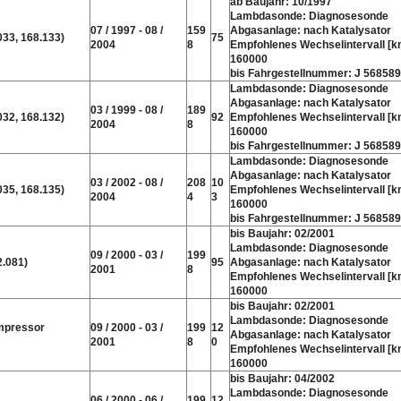
ab Baujahr: 10/1997
Lambdasonde: Diagnosesonde
07 / 1997 - 08 /
159
Abgasanlage: nach Katalysator
033, 168.133)
75
2004
8
Empfohlenes Wechselintervall [k
160000
bis Fahrgestellnummer: J 568589
Lambdasonde: Diagnosesonde
Abgasanlage: nach Katalysator
03 / 1999 - 08 /
189
032, 168.132)
92
Empfohlenes Wechselintervall [k
2004
8
160000
bis Fahrgestellnummer: J 568589
Lambdasonde: Diagnosesonde
Abgasanlage: nach Katalysator
03 / 2002 - 08 /
208
10
035, 168.135)
Empfohlenes Wechselintervall [k
2004
4
3
160000
bis Fahrgestellnummer: J 568589
bis Baujahr: 02/2001
Lambdasonde: Diagnosesonde
09 / 2000 - 03 /
199
2.081)
95
Abgasanlage: nach Katalysator
2001
8
Empfohlenes Wechselintervall [k
160000
bis Baujahr: 02/2001
Lambdasonde: Diagnosesonde
mpressor
09 / 2000 - 03 /
199
12
Abgasanlage: nach Katalysator
2001
8
0
Empfohlenes Wechselintervall [k
160000
bis Baujahr: 04/2002
Lambdasonde: Diagnosesonde
06 / 2000 - 06 /
199
12