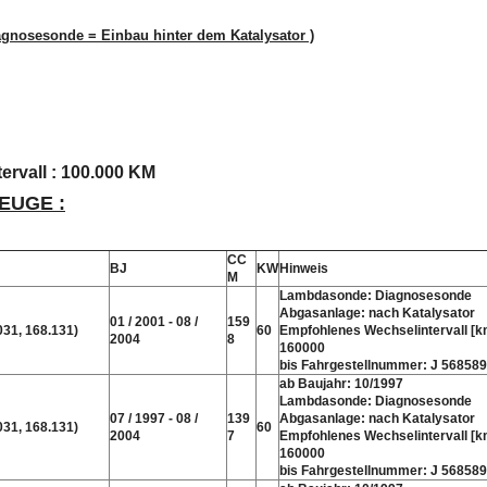
agnosesonde = Einbau hinter dem Katalysator )
ervall : 100.000 KM
EUGE :
CC
BJ
KW
Hinweis
M
Lambdasonde: Diagnosesonde
Abgasanlage: nach Katalysator
01 / 2001 - 08 /
159
031, 168.131)
60
Empfohlenes Wechselintervall [k
2004
8
160000
bis Fahrgestellnummer: J 568589
ab Baujahr: 10/1997
Lambdasonde: Diagnosesonde
07 / 1997 - 08 /
139
Abgasanlage: nach Katalysator
031, 168.131)
60
2004
7
Empfohlenes Wechselintervall [k
160000
bis Fahrgestellnummer: J 568589