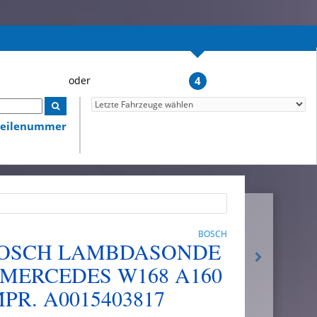
4
lteilenummer
BOSCH
5 BOSCH LAMBDASONDE
 MERCEDES W168 A160
PR. A0015403817