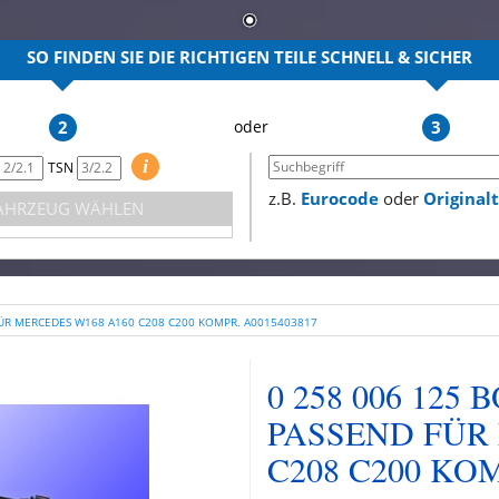
SO FINDEN SIE DIE RICHTIGEN TEILE
SCHNELL & SICHER
2
3
i
TSN
z.B.
Eurocode
oder
Origina
AHRZEUG WÄHLEN
ÜR MERCEDES W168 A160 C208 C200 KOMPR. A0015403817
0 258 006 12
PASSEND FÜR
C208 C200 KOM