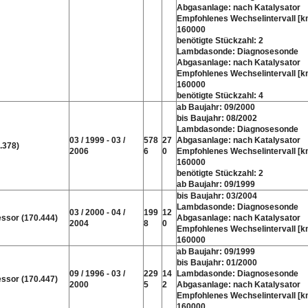
Abgasanlage: nach Katalysator
Empfohlenes Wechselintervall [k
160000
benötigte Stückzahl: 2
Lambdasonde: Diagnosesonde
Abgasanlage: nach Katalysator
Empfohlenes Wechselintervall [k
160000
benötigte Stückzahl: 4
ab Baujahr: 09/2000
bis Baujahr: 08/2002
Lambdasonde: Diagnosesonde
03 / 1999 - 03 /
578
27
Abgasanlage: nach Katalysator
.378)
2006
6
0
Empfohlenes Wechselintervall [k
160000
benötigte Stückzahl: 2
ab Baujahr: 09/1999
bis Baujahr: 03/2004
Lambdasonde: Diagnosesonde
03 / 2000 - 04 /
199
12
ssor (170.444)
Abgasanlage: nach Katalysator
2004
8
0
Empfohlenes Wechselintervall [k
160000
ab Baujahr: 09/1999
bis Baujahr: 01/2000
09 / 1996 - 03 /
229
14
Lambdasonde: Diagnosesonde
ssor (170.447)
2000
5
2
Abgasanlage: nach Katalysator
Empfohlenes Wechselintervall [k
160000