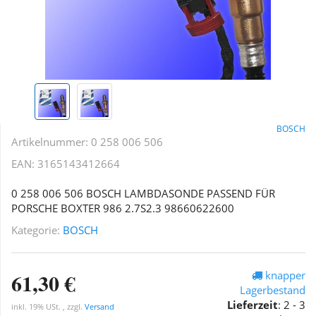
BOSCH
Artikelnummer:
0 258 006 506
EAN:
3165143412664
0 258 006 506 BOSCH LAMBDASONDE PASSEND FÜR
PORSCHE BOXTER 986 2.7S2.3 98660622600
Kategorie:
BOSCH
61,30 €
knapper
Lagerbestand
Lieferzeit
:
2 - 3
inkl. 19% USt. , zzgl.
Versand