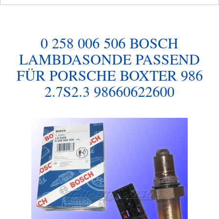
0 258 006 506 BOSCH
LAMBDASONDE PASSEND
FÜR PORSCHE BOXTER 986
2.7S2.3 98660622600