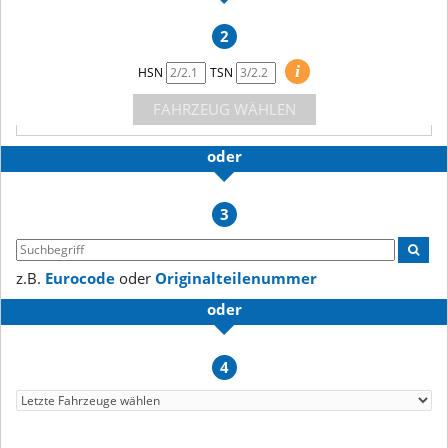
2
i
HSN
TSN
FAHRZEUG WÄHLEN
oder
3
z.B.
Eurocode
oder
Originalteilenummer
oder
4