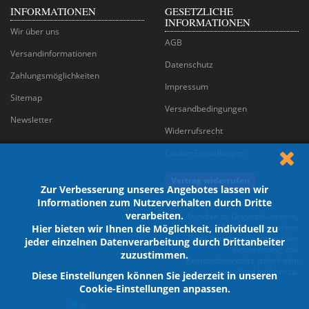
INFORMATIONEN
GESETZLICHE
INFORMATIONEN
Wir über uns
AGB
Versandinformationen
Datenschutz
Zahlungsmöglichkeiten
Impressum
Sitemap
Versandbedingungen
Newsletter
Widerrufsrecht
Cookie-Einstellungen
Vertrag widerrufen
Zur Verbesserung unseres Angebotes lassen wir
Informationen zum Nutzerverhalten durch Dritte
verarbeiten.
Angaben zu Originalnummern,
Marken und sonstigen
Hier bieten wir Ihnen die Möglichkeit, individuell zu
Bezeichnungen dienen nur der
jeder einzelnen Datenverarbeitung durch Drittanbeiter
Beschreibung; alle
zuzustimmen.
Kennzeichenrechte stehen dem
jeweiligen Inhaber zu.
Diese Einstellungen können Sie jederzeit in unseren
Cookie-Einstellungen anpassen.