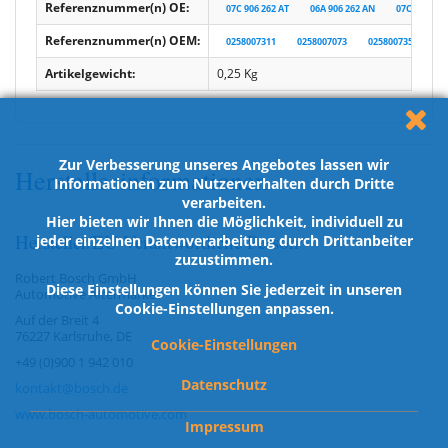
Referenznummer(n) OE:
07C 906 262 AT
06A 906 262 AN
07C 906 262
Referenznummer(n) OEM:
0258007311
0258007073
0258007352
0
Artikelgewicht:
0,25
Kg
Zur Verbesserung unseres Angebotes lassen wir
Herstellerinformationen
Informationen zum Nutzerverhalten durch Dritte
verarbeiten.
Hier bieten wir Ihnen die Möglichkeit, individuell zu
Hersteller/EU Verantwortliche Person
jeder einzelnen Datenverarbeitung durch Drittanbeiter
zuzustimmen.
Robert Bosch GmbH
Diese Einstellungen können Sie jederzeit in unseren
Automotive Aftermarket
Cookie-Einstellungen anpassen.
Auf der Breit 4
76227 Karlsruhe, DE
Cookie-Einstellungen
+49 (0)900 1 942 010
Datenschutz
kontakt@bosch.de
www.bosch-automotive.com
Impressum