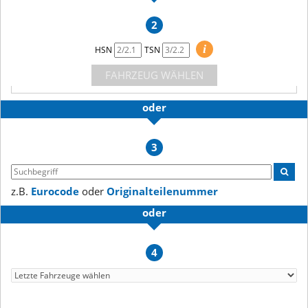
2
i
HSN
TSN
FAHRZEUG WÄHLEN
oder
3
z.B.
Eurocode
oder
Originalteilenummer
oder
4