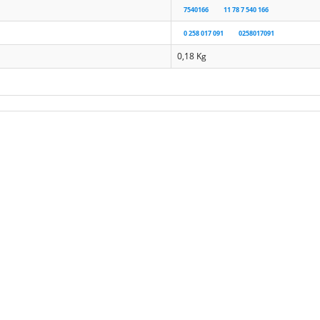
7540166
11 78 7 540 166
0 258 017 091
0258017091
0,18
Kg