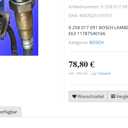
Artikelnummer:
0 258 017 09
EAN:
4047025193351
0 258 017 091 BOSCH LAMB
E63 11787540166
Kategorie:
BOSCH
78,80 €
inkl. 19% USt. , zzgl.
Versand
Wunschzettel
Vergle
verfügbar