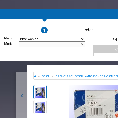
1
Marke
HSN
Modell
F
BOSCH
0 258 017 091 BOSCH LAMBDASONDE PASSEND FÜ