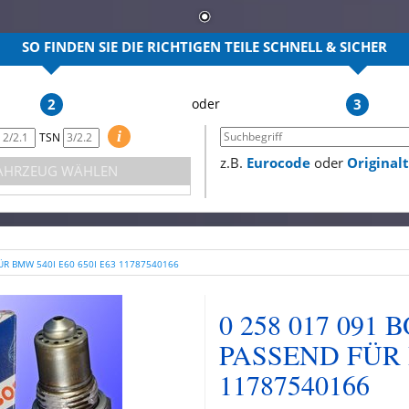
SO FINDEN SIE DIE RICHTIGEN TEILE
SCHNELL & SICHER
2
3
i
TSN
z.B.
Eurocode
oder
Origina
AHRZEUG WÄHLEN
R BMW 540I E60 650I E63 11787540166
0 258 017 09
PASSEND FÜR B
11787540166