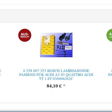
E
0 258 007 353 BOSCH LAMBDASONDE
i
PASSEND FÜR AUDI A3 S3 QUATTRO AUDI
P
TT 1.8T 036906262C
84,10 €
*