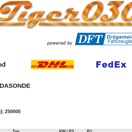
MBDASONDE
]: 250000
Typ
KW / PS
BJ