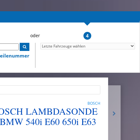
4
lteilenummer
BOSCH
1 BOSCH LAMBDASONDE
MW 540i E60 650i E63