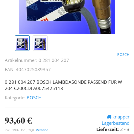
BOSCH
Artikelnummer:
0 281 004 207
EAN:
4047025089357
0 281 004 207 BOSCH LAMBDASONDE PASSEND FÜR W
204 C200CDI A0075425118
Kategorie:
BOSCH
93,60 €
knapper
Lagerbestand
Lieferzeit
:
2 - 3
inkl. 19% USt. , zzgl.
Versand