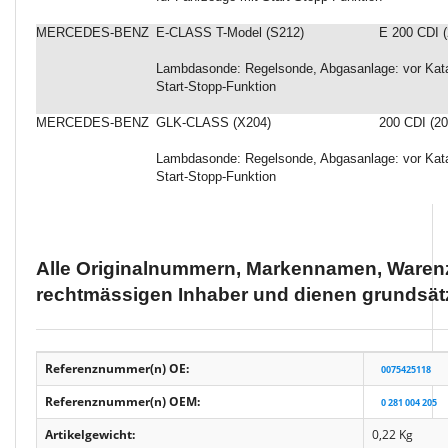
MERCEDES-BENZ
E-CLASS T-Model (S212)
E 200 CDI (
Lambdasonde: Regelsonde, Abgasanlage: vor Katal
Start-Stopp-Funktion
MERCEDES-BENZ
GLK-CLASS (X204)
200 CDI (20
Lambdasonde: Regelsonde, Abgasanlage: vor Katal
Start-Stopp-Funktion
Alle Originalnummern, Markennamen, Warenz
rechtmässigen Inhaber und dienen grundsätz
Referenznummer(n) OE:
0075425118
Referenznummer(n) OEM:
0 281 004 205
Artikelgewicht:
0,22
Kg