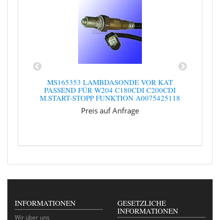
DE
MS165353 LAMBDASONDE VOR KAT
0
E66
PASSEND FÜR W204 C180CDI C200CDI
PAS
M.START-STOPP FUNKTION A0075425118
Preis auf Anfrage
INFORMATIONEN
GESETZLICHE
INFORMATIONEN
Wir über uns