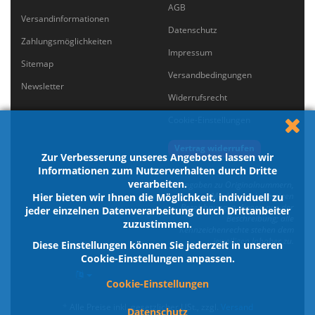
AGB
Versandinformationen
Datenschutz
Zahlungsmöglichkeiten
Impressum
Sitemap
Versandbedingungen
Newsletter
Widerrufsrecht
Cookie-Einstellungen
Vertrag widerrufen
Zur Verbesserung unseres Angebotes lassen wir
Informationen zum Nutzerverhalten durch Dritte
verarbeiten.
Angaben zu Originalnummern,
Marken und sonstigen
Hier bieten wir Ihnen die Möglichkeit, individuell zu
Bezeichnungen dienen nur der
jeder einzelnen Datenverarbeitung durch Drittanbeiter
Beschreibung; alle
zuzustimmen.
Kennzeichenrechte stehen dem
jeweiligen Inhaber zu.
Diese Einstellungen können Sie jederzeit in unseren
Cookie-Einstellungen anpassen.
Cookie-Einstellungen
*
Alle Preise inkl. gesetzlicher USt., zzgl.
Versand
Datenschutz