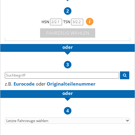
2
i
HSN
TSN
FAHRZEUG WÄHLEN
oder
3
z.B.
Eurocode
oder
Originalteilenummer
oder
4