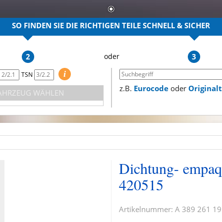
SO FINDEN SIE DIE RICHTIGEN TEILE
SCHNELL & SICHER
2
3
i
TSN
z.B.
Eurocode
oder
Origina
AHRZEUG WÄHLEN
Dichtung- empaq
420515
Artikelnummer:
A 389 261 19