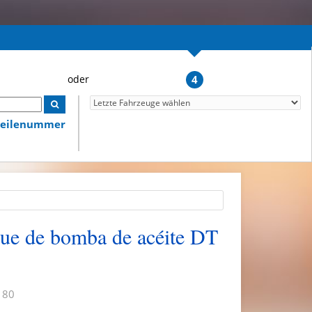
4
lteilenummer
ue de bomba de acéite DT
 80