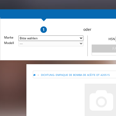
1
Marke
HSN
Modell
F
DICHTUNG- EMPAQUE DE BOMBA DE ACÉITE DT 420515