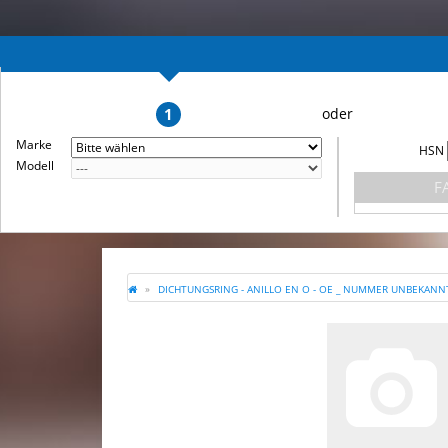
1
Marke
HSN
Modell
F
DICHTUNGSRING - ANILLO EN O - OE _ NUMMER UNBEKANN