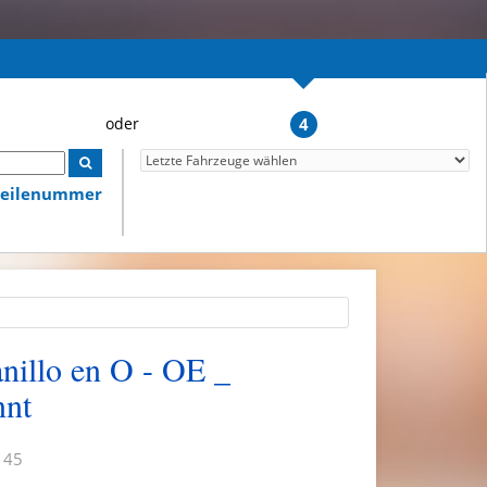
4
lteilenummer
anillo en O - OE _
nt
 45