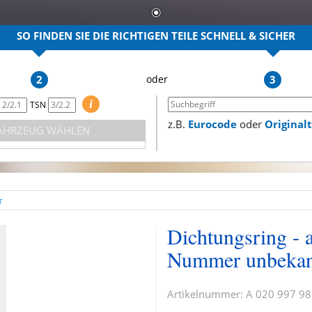
SO FINDEN SIE DIE RICHTIGEN TEILE
SCHNELL & SICHER
2
3
i
TSN
z.B.
Eurocode
oder
Origina
AHRZEUG WÄHLEN
T
Dichtungsring - 
Nummer unbekan
Artikelnummer:
A 020 997 98