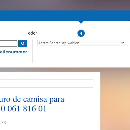
4
lteilenummer
uro de camisa para
30 061 816 01
 73