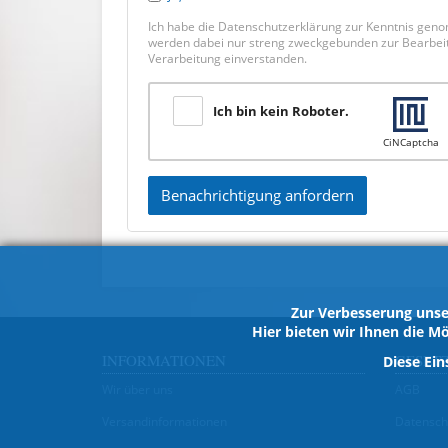
Ich habe die Datenschutzerklärung zur Kenntnis gen
werden dabei nur streng zweckgebunden zur Bearbeitu
Verarbeitung einverstanden.
Ich bin kein Roboter.
CiNCaptcha
Benachrichtigung anfordern
Zur Verbesserung unse
Hier bieten wir Ihnen die Mö
INFORMATIONEN
GESET
Diese Ein
Wir über uns
AGB
Versandinformationen
Datensch