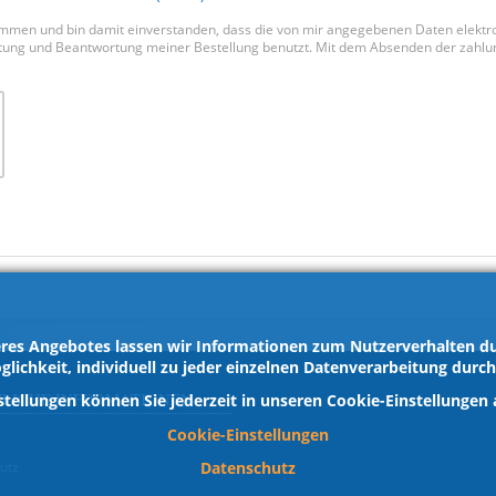
ommen und bin damit einverstanden, dass die von mir angegebenen Daten elekt
ng und Beantwortung meiner Bestellung benutzt. Mit dem Absenden der zahlungs
res Angebotes lassen wir Informationen zum Nutzerverhalten dur
glichkeit, individuell zu jeder einzelnen Datenverarbeitung durc
ZLICHE INFORMATIONEN
stellungen können Sie jederzeit in unseren Cookie-Einstellungen
Cookie-Einstellungen
Datenschutz
utz