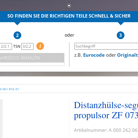
SO FINDEN SIE DIE RICHTIGEN TEILE
SCHNELL & SICHER
2
3
i
TSN
z.B.
Eurocode
oder
Origina
AHRZEUG WÄHLEN
0 061 816 01
Distanzhülse-seg
propulsor ZF 07
Artikelnummer:
A 000 262 06