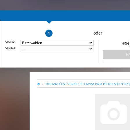
1
Marke
HSN
Modell
F
DISTANZHÜLSE-SEGURO DE CAMISA PARA PROPULSOR ZF 073