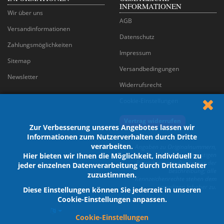
INFORMATIONEN
Wir über uns
AGB
Versandinformationen
Datenschutz
Zahlungsmöglichkeiten
Impressum
Sitemap
Versandbedingungen
Newsletter
Widerrufsrecht
Cookie-Einstellungen
Vertrag widerrufen
Zur Verbesserung unseres Angebotes lassen wir
Informationen zum Nutzerverhalten durch Dritte
verarbeiten.
Angaben zu Originalnummern,
Marken und sonstigen
Hier bieten wir Ihnen die Möglichkeit, individuell zu
Bezeichnungen dienen nur der
jeder einzelnen Datenverarbeitung durch Drittanbeiter
Beschreibung; alle
zuzustimmen.
Kennzeichenrechte stehen dem
jeweiligen Inhaber zu.
Diese Einstellungen können Sie jederzeit in unseren
Cookie-Einstellungen anpassen.
Cookie-Einstellungen