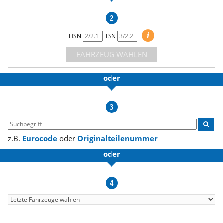
2
i
HSN
TSN
FAHRZEUG WÄHLEN
oder
3
z.B.
Eurocode
oder
Originalteilenummer
oder
4