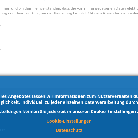
ommen und bin damit einverstanden, dass die von mir angegebenen Daten elekt
ng und Beantwortung meiner Bestellung benutzt. Mit dem Absenden der zahlungs
res Angebotes lassen wir Informationen zum Nutzerverhalten dur
glichkeit, individuell zu jeder einzelnen Datenverarbeitung durc
ZLICHE INFORMATIONEN
stellungen können Sie jederzeit in unseren Cookie-Einstellungen
Cookie-Einstellungen
Datenschutz
utz