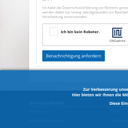
Ich habe die Datenschutzerklärung zur Kenntnis gen
werden dabei nur streng zweckgebunden zur Bearbeitu
Verarbeitung einverstanden.
Ich bin kein Roboter.
CiNCaptcha
Benachrichtigung anfordern
Zur Verbesserung unse
Hier bieten wir Ihnen die Mö
INFORMATIONEN
GESET
Diese Ein
Wir über uns
AGB
Versandinformationen
Datensch