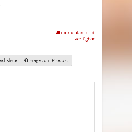
s
momentan nicht
verfügbar
ichsliste
Frage zum Produkt