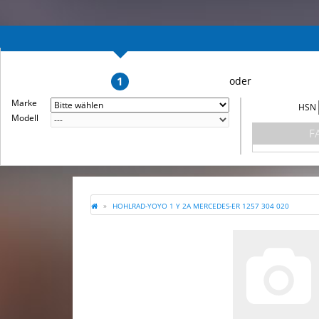
1
Marke
HSN
Modell
F
HOHLRAD-YOYO 1 Y 2A MERCEDES-ER 1257 304 020