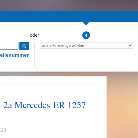
4
lteilenummer
y 2a Mercedes-ER 1257
 23