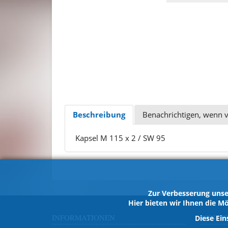
Beschreibung
Benachrichtigen, wenn 
Kapsel M 115 x 2 / SW 95
Zur Verbesserung unse
Hier bieten wir Ihnen die Mö
INFORMATIONEN
GESET
Diese Ein