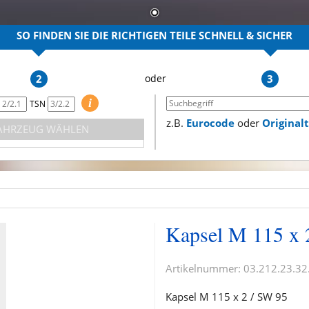
SO FINDEN SIE DIE RICHTIGEN TEILE
SCHNELL & SICHER
2
3
i
TSN
z.B.
Eurocode
oder
Origina
AHRZEUG WÄHLEN
Kapsel M 115 x 
Artikelnummer:
03.212.23.32
Kapsel M 115 x 2 / SW 95