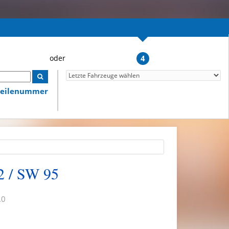
4
lteilenummer
2 / SW 95
.0