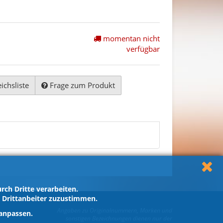
momentan nicht
verfügbar
ichsliste
Frage zum Produkt
ch Dritte verarbeiten.
h Drittanbeiter zuzustimmen.
Angaben zu Originalnummern, Marken und
 anpassen.
sonstigen Bezeichnungen dienen nur der