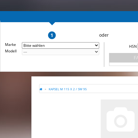
1
Marke
HSN
Modell
F
KAPSEL M 115 X 2 / SW 95