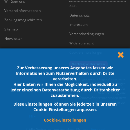
Wir über uns
AGB
Versandinformationen
Datenschutz
Zahlungsmöglichkeiten
Impressum
Sitemap
Versandbedingungen
Newsletter
Widerrufsrecht
Cookie-Einstellungen
Vertrag widerrufen
Zur Verbesserung unseres Angebotes lassen wir
Informationen zum Nutzerverhalten durch Dritte
verarbeiten.
Angaben zu Originalnummern,
Marken und sonstigen
Hier bieten wir Ihnen die Möglichkeit, individuell zu
Bezeichnungen dienen nur der
jeder einzelnen Datenverarbeitung durch Drittanbeiter
Beschreibung; alle
zuzustimmen.
Kennzeichenrechte stehen dem
jeweiligen Inhaber zu.
Diese Einstellungen können Sie jederzeit in unseren
Cookie-Einstellungen anpassen.
Cookie-Einstellungen
*
Alle Preise inkl. gesetzlicher USt., zzgl.
Versand