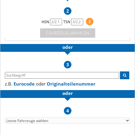
2
i
HSN
TSN
FAHRZEUG WÄHLEN
oder
3
z.B.
Eurocode
oder
Originalteilenummer
oder
4