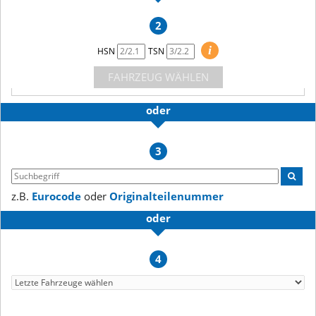
2
i
HSN
TSN
FAHRZEUG WÄHLEN
oder
3
z.B.
Eurocode
oder
Originalteilenummer
oder
4