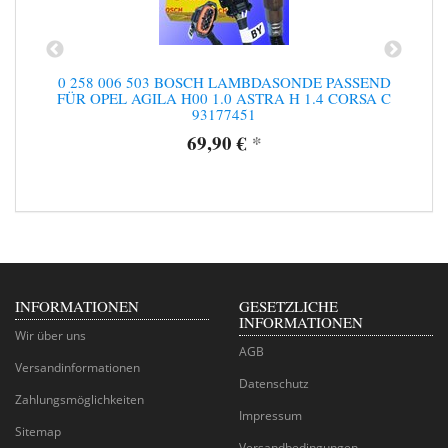
0 258 006 503 BOSCH LAMBDASONDE PASSEND
47
FÜR OPEL AGILA H00 1.0 ASTRA H 1.4 CORSA C
93177451
69,90 €
*
INFORMATIONEN
GESETZLICHE
INFORMATIONEN
Wir über uns
AGB
Versandinformationen
Datenschutz
Zahlungsmöglichkeiten
Impressum
Sitemap
Versandbedingungen