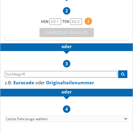
2
i
HSN
TSN
FAHRZEUG WÄHLEN
oder
3
z.B.
Eurocode
oder
Originalteilenummer
oder
4