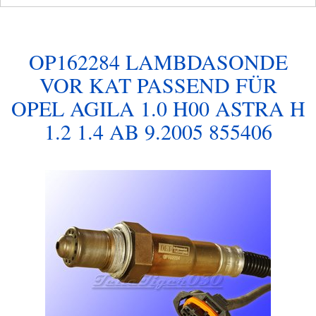
OP162284 LAMBDASONDE
VOR KAT PASSEND FÜR
OPEL AGILA 1.0 H00 ASTRA H
1.2 1.4 AB 9.2005 855406