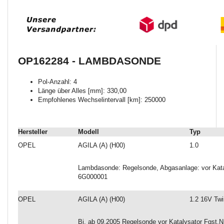
OP162284 - LAMBDASONDE
Pol-Anzahl: 4
Länge über Alles [mm]: 330,00
Empfohlenes Wechselintervall [km]: 250000
Hersteller
Modell
Typ
OPEL
AGILA (A) (H00)
1.0
Lambdasonde: Regelsonde, Abgasanlage: vor Katal
6G000001
OPEL
AGILA (A) (H00)
1.2 16V Twi
Bj. ab 09.2005 Regelsonde vor Katalysator Fgst.