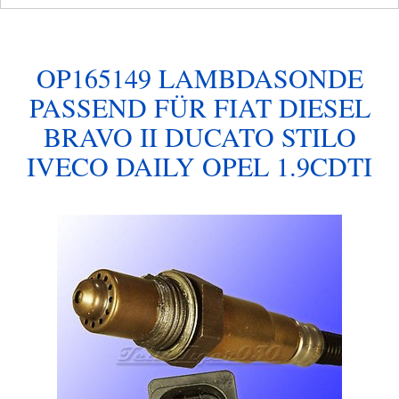
OP165149 LAMBDASONDE
PASSEND FÜR FIAT DIESEL
BRAVO II DUCATO STILO
IVECO DAILY OPEL 1.9CDTI