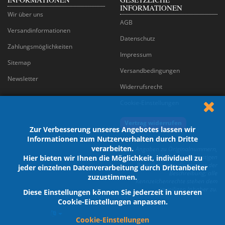
INFORMATIONEN
Wir über uns
AGB
Versandinformationen
Datenschutz
Zahlungsmöglichkeiten
Impressum
Sitemap
Versandbedingungen
Newsletter
Widerrufsrecht
Cookie-Einstellungen
Vertrag widerrufen
Zur Verbesserung unseres Angebotes lassen wir
Informationen zum Nutzerverhalten durch Dritte
verarbeiten.
Angaben zu Originalnummern,
Marken und sonstigen
Hier bieten wir Ihnen die Möglichkeit, individuell zu
Bezeichnungen dienen nur der
jeder einzelnen Datenverarbeitung durch Drittanbeiter
Beschreibung; alle
zuzustimmen.
Kennzeichenrechte stehen dem
jeweiligen Inhaber zu.
Diese Einstellungen können Sie jederzeit in unseren
Cookie-Einstellungen anpassen.
Cookie-Einstellungen