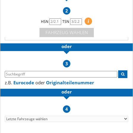
2
i
HSN
TSN
FAHRZEUG WÄHLEN
oder
3
z.B.
Eurocode
oder
Originalteilenummer
oder
4