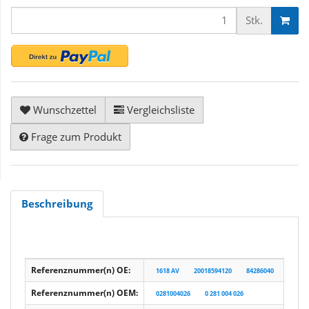
Stk.
Wunschzettel
Vergleichsliste
Frage zum Produkt
Beschreibung
Referenznummer(n) OE:
1618 AV
20018594120
84286040
931792
Referenznummer(n) OEM:
0281004026
0 281 004 026