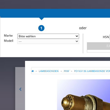
1
Marke
HSN
Modell
F
LAMBDASONDEN
PKW
PO165136 LAMBDASONDE VOR 