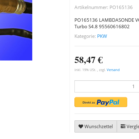
Artikelnummer:
PO165136
PO165136 LAMBDASONDE VO
Turbo S4.8 95560616802
Kategorie:
PKW
58,47 €
inkl. 19% USt. , zzgl.
Versand
Wunschzettel
Vergle