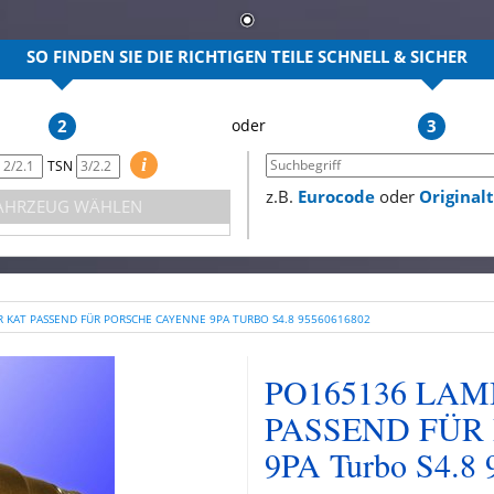
SO FINDEN SIE DIE RICHTIGEN TEILE
SCHNELL & SICHER
2
3
i
TSN
z.B.
Eurocode
oder
Origina
AHRZEUG WÄHLEN
KAT PASSEND FÜR PORSCHE CAYENNE 9PA TURBO S4.8 95560616802
PO165136 LA
PASSEND FÜR
9PA Turbo S4.8