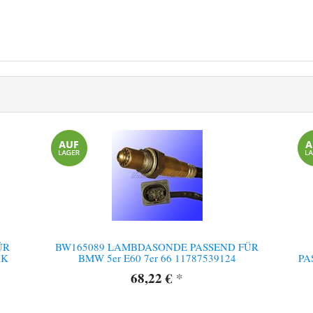
ÜR
BW165089 LAMBDASONDE PASSEND FÜR
RK
BMW 5er E60 7er 66 11787539124
PA
68,22 €
*