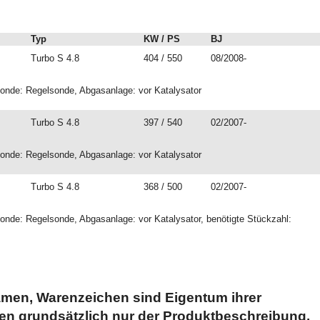
Typ
KW / PS
BJ
Turbo S 4.8
404 / 550
08/2008-
onde: Regelsonde, Abgasanlage: vor Katalysator
Turbo S 4.8
397 / 540
02/2007-
onde: Regelsonde, Abgasanlage: vor Katalysator
Turbo S 4.8
368 / 500
02/2007-
onde: Regelsonde, Abgasanlage: vor Katalysator, benötigte Stückzahl:
men, Warenzeichen sind Eigentum ihrer
en grundsätzlich nur der Produktbeschreibung.