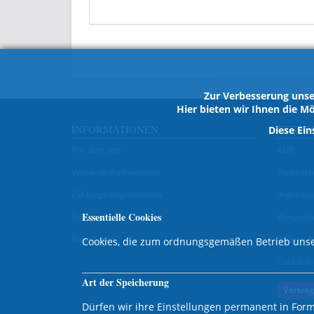
Zur Verbesserung unse
Hier bieten wir Ihnen die Mö
INFORMATIONEN
GESET
Diese Ein
Wir über uns
AGB
Versandinformationen
Datensch
Zahlungsmöglichkeiten
Impress
Essentielle Cookies
Sitemap
Versandb
Newsletter
Widerruf
Cookies, die zum ordnungsgemäßen Betrieb unse
Cookie-Ei
Art der Speicherung
Vertrag
Dürfen wir ihre Einstellungen permanent in Form