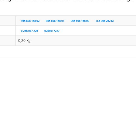
955 606 168 02
955 606 168 01
955 606 168 00
7L5 906 262 M
0 258 017 226
0258017227
0,20
Kg