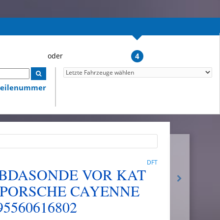
4
lteilenummer
DFT
MBDASONDE VOR KAT
 PORSCHE CAYENNE
 95560616802