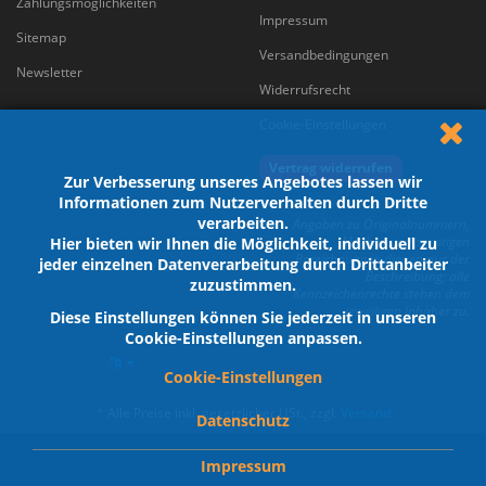
Zahlungsmöglichkeiten
Impressum
Sitemap
Versandbedingungen
Newsletter
Widerrufsrecht
Cookie-Einstellungen
Vertrag widerrufen
Zur Verbesserung unseres Angebotes lassen wir
Informationen zum Nutzerverhalten durch Dritte
verarbeiten.
Angaben zu Originalnummern,
Marken und sonstigen
Hier bieten wir Ihnen die Möglichkeit, individuell zu
Bezeichnungen dienen nur der
jeder einzelnen Datenverarbeitung durch Drittanbeiter
Beschreibung; alle
zuzustimmen.
Kennzeichenrechte stehen dem
jeweiligen Inhaber zu.
Diese Einstellungen können Sie jederzeit in unseren
Cookie-Einstellungen anpassen.
Cookie-Einstellungen
*
Alle Preise inkl. gesetzlicher USt., zzgl.
Versand
Datenschutz
Impressum