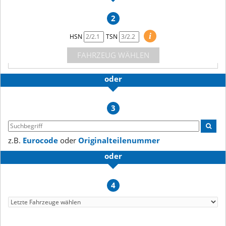
2
i
HSN
TSN
FAHRZEUG WÄHLEN
oder
3
z.B.
Eurocode
oder
Originalteilenummer
oder
4