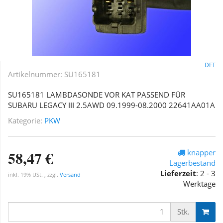
DFT
Artikelnummer:
SU165181
SU165181 LAMBDASONDE VOR KAT PASSEND FÜR
SUBARU LEGACY III 2.5AWD 09.1999-08.2000 22641AA01A
Kategorie:
PKW
58,47 €
knapper
Lagerbestand
Lieferzeit
:
2 - 3
inkl. 19% USt. , zzgl.
Versand
Werktage
Stk.