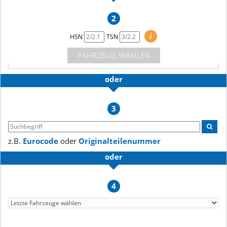
2
i
HSN
TSN
FAHRZEUG WÄHLEN
oder
3
z.B.
Eurocode
oder
Originalteilenummer
oder
4