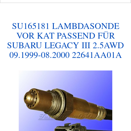
SU165181 LAMBDASONDE
VOR KAT PASSEND FÜR
SUBARU LEGACY III 2.5AWD
09.1999-08.2000 22641AA01A