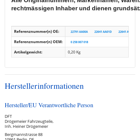
Alle Originalnummern, Markennamen, Warenz
rechtmässigen Inhaber und dienen grundsätz
Referenznummer(n) OE:
22791 AA00A
22641 AA01D
22641 AA01B
Referenznummer(n) OEM:
0 258 007 018
Artikelgewicht:
0,20
Kg
Herstellerinformationen
Hersteller/EU Verantwortliche Person
DFT
Drögemeier Fahrzeugteile,
Inh. Heiner Drögemeier
Bergmannstrasse 88
10961 Berlin, DE