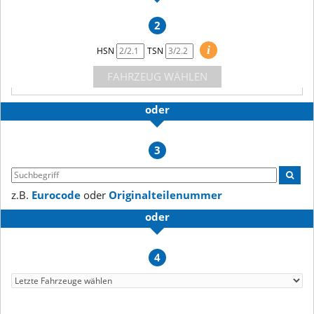
2
i
HSN
TSN
FAHRZEUG WÄHLEN
oder
3
z.B.
Eurocode
oder
Originalteilenummer
oder
4