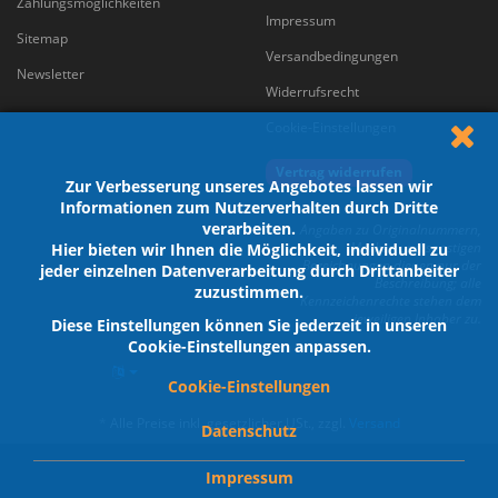
Zahlungsmöglichkeiten
Impressum
Sitemap
Versandbedingungen
Newsletter
Widerrufsrecht
Cookie-Einstellungen
Vertrag widerrufen
Zur Verbesserung unseres Angebotes lassen wir
Informationen zum Nutzerverhalten durch Dritte
verarbeiten.
Angaben zu Originalnummern,
Marken und sonstigen
Hier bieten wir Ihnen die Möglichkeit, individuell zu
Bezeichnungen dienen nur der
jeder einzelnen Datenverarbeitung durch Drittanbeiter
Beschreibung; alle
zuzustimmen.
Kennzeichenrechte stehen dem
jeweiligen Inhaber zu.
Diese Einstellungen können Sie jederzeit in unseren
Cookie-Einstellungen anpassen.
Cookie-Einstellungen
*
Alle Preise inkl. gesetzlicher USt., zzgl.
Versand
Datenschutz
Impressum