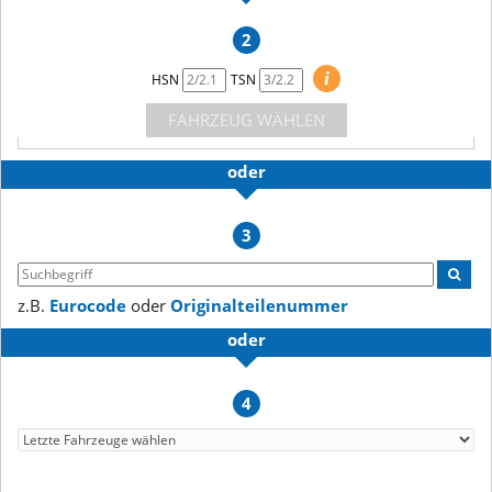
2
i
HSN
TSN
FAHRZEUG WÄHLEN
oder
3
z.B.
Eurocode
oder
Originalteilenummer
oder
4