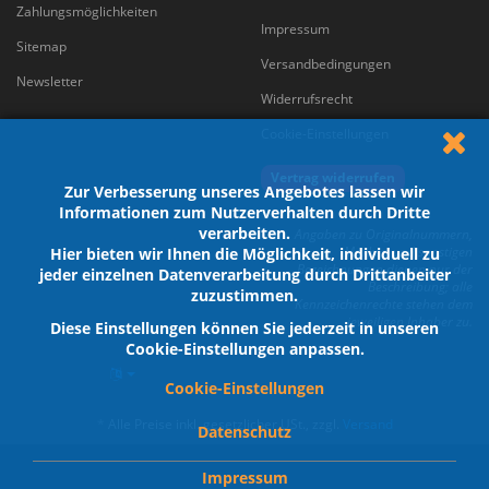
Zahlungsmöglichkeiten
Impressum
Sitemap
Versandbedingungen
Newsletter
Widerrufsrecht
Cookie-Einstellungen
Vertrag widerrufen
Zur Verbesserung unseres Angebotes lassen wir
Informationen zum Nutzerverhalten durch Dritte
verarbeiten.
Angaben zu Originalnummern,
Marken und sonstigen
Hier bieten wir Ihnen die Möglichkeit, individuell zu
Bezeichnungen dienen nur der
jeder einzelnen Datenverarbeitung durch Drittanbeiter
Beschreibung; alle
zuzustimmen.
Kennzeichenrechte stehen dem
jeweiligen Inhaber zu.
Diese Einstellungen können Sie jederzeit in unseren
Cookie-Einstellungen anpassen.
Cookie-Einstellungen
*
Alle Preise inkl. gesetzlicher USt., zzgl.
Versand
Datenschutz
Impressum