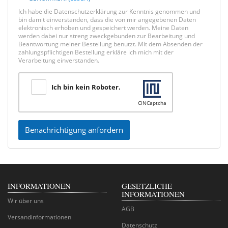
Ich habe die Datenschutzerklärung zur Kenntnis genommen und
bin damit einverstanden, dass die von mir angegebenen Daten
elektronisch erhoben und gespeichert werden. Meine Daten
werden dabei nur streng zweckgebunden zur Bearbeitung und
Beantwortung meiner Bestellung benutzt. Mit dem Absenden der
zahlungspflichtigen Bestellung erkläre ich mich mit der
Verarbeitung einverstanden.
Ich bin kein Roboter.
CiNCaptcha
Benachrichtigung anfordern
INFORMATIONEN
GESETZLICHE
INFORMATIONEN
Wir über uns
AGB
Versandinformationen
Datenschutz