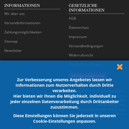
INFORMATIONEN
GESETZLICHE
INFORMATIONEN
Wir über uns
AGB
Versandinformationen
Datenschutz
Zahlungsmöglichkeiten
Impressum
Sitemap
Versandbedingungen
Newsletter
Widerrufsrecht
Cookie-Einstellungen
Vertrag widerrufen
Zur Verbesserung unseres Angebotes lassen wir
Informationen zum Nutzerverhalten durch Dritte
verarbeiten.
Angaben zu Originalnummern,
Marken und sonstigen
Hier bieten wir Ihnen die Möglichkeit, individuell zu
Bezeichnungen dienen nur der
jeder einzelnen Datenverarbeitung durch Drittanbeiter
Beschreibung; alle
zuzustimmen.
Kennzeichenrechte stehen dem
jeweiligen Inhaber zu.
Diese Einstellungen können Sie jederzeit in unseren
Cookie-Einstellungen anpassen.