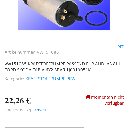
DFT
Artikelnummer:
VW151085
VW151085 KRAFSTOFFPUMPE PASSEND FÜR AUDI A3 8L1
FORD SKODA FABIA 6Y2 3BAR 1J0919051K
Kategorie:
KRAFTSTOFFPUMPE PKW
22,26 €
momentan nicht
verfügbar
inkl. 19% USt. , zzgl.
Versand