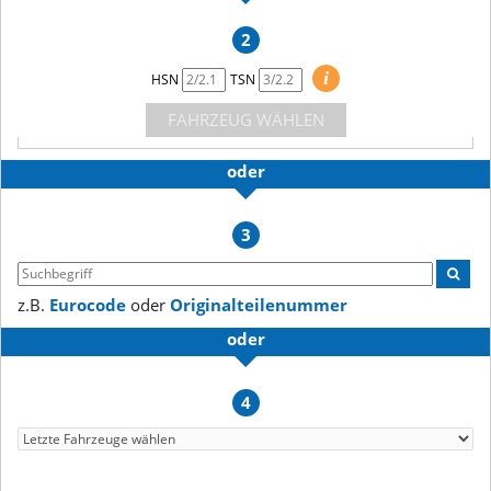
2
i
HSN
TSN
FAHRZEUG WÄHLEN
oder
3
z.B.
Eurocode
oder
Originalteilenummer
oder
4