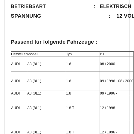
BETRIEBSART
: ELEKTRISCH
SPANNUNG
: 12 VO
Passend für folgende Fahrzeuge :
Hersteller
Modell
Typ
BJ
AUDI
A3 (8L1)
1.6
08 / 2000 -
AUDI
A3 (8L1)
1.6
09 / 1996 - 08 / 2000
AUDI
A3 (8L1)
1.8
09 / 1996 -
AUDI
A3 (8L1)
1.8 T
12 / 1998 -
AUDI
A3 (8L1)
1.8 T
12 / 1996 -