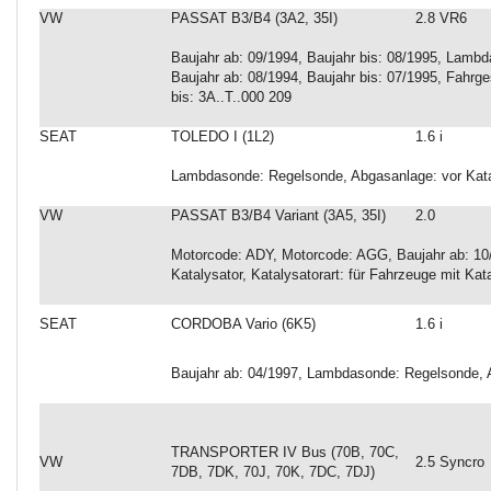
VW
PASSAT B3/B4 (3A2, 35I)
2.8 VR6
Baujahr ab: 09/1994, Baujahr bis: 08/1995, Lambd
Baujahr ab: 08/1994, Baujahr bis: 07/1995, Fahrg
bis: 3A..T..000 209
SEAT
TOLEDO I (1L2)
1.6 i
Lambdasonde: Regelsonde, Abgasanlage: vor Kata
VW
PASSAT B3/B4 Variant (3A5, 35I)
2.0
Motorcode: ADY, Motorcode: AGG, Baujahr ab: 10
Katalysator, Katalysatorart: für Fahrzeuge mit Kat
SEAT
CORDOBA Vario (6K5)
1.6 i
Baujahr ab: 04/1997, Lambdasonde: Regelsonde, A
TRANSPORTER IV Bus (70B, 70C,
VW
2.5 Syncro
7DB, 7DK, 70J, 70K, 7DC, 7DJ)