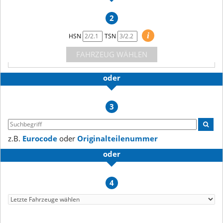
2
i
HSN
TSN
FAHRZEUG WÄHLEN
oder
3
z.B.
Eurocode
oder
Originalteilenummer
oder
4