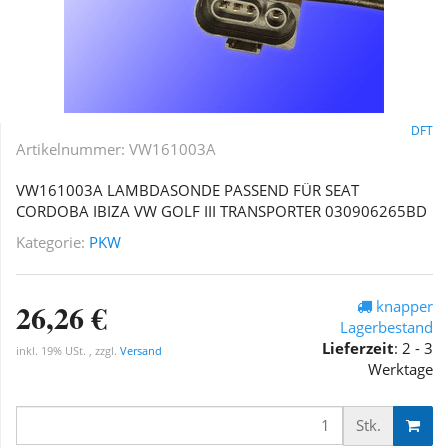
DFT
Artikelnummer:
VW161003A
VW161003A LAMBDASONDE PASSEND FÜR SEAT
CORDOBA IBIZA VW GOLF III TRANSPORTER 030906265BD
Kategorie:
PKW
26,26 €
knapper
Lagerbestand
Lieferzeit
:
2 - 3
inkl. 19% USt. , zzgl.
Versand
Werktage
Stk.