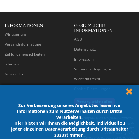
INFORMATIONEN
GESETZLICHE
INFORMATIONEN
Wir über uns
AGB
Versandinformationen
Datenschutz
Zahlungsmöglichkeiten
Impressum
Sitemap
Versandbedingungen
Newsletter
Widerrufsrecht
Cookie-Einstellungen
Vertrag widerrufen
Zur Verbesserung unseres Angebotes lassen wir
Informationen zum Nutzerverhalten durch Dritte
verarbeiten.
Angaben zu Originalnummern,
Marken und sonstigen
Hier bieten wir Ihnen die Möglichkeit, individuell zu
Bezeichnungen dienen nur der
jeder einzelnen Datenverarbeitung durch Drittanbeiter
Beschreibung; alle
zuzustimmen.
Kennzeichenrechte stehen dem