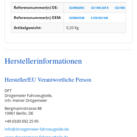
Referenznummer(n) OE:
023906265C
021 906 265 R
023 906 265 C
Referenznummer(n) OEM:
0258003548
0 258 003 548
Artikelgewicht:
0,20
Kg
Herstellerinformationen
Hersteller/EU Verantwortliche Person
DFT
Drögemeier Fahrzeugteile,
Inh. Heiner Drögemeier
Bergmannstrasse 88
10961 Berlin, DE
+49 (0)30 692 25 95
info@droegemeier-fahrzeugteile.de
www.droegemeier-fahrzeugteile.de