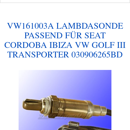
VW161003A LAMBDASONDE
PASSEND FÜR SEAT
CORDOBA IBIZA VW GOLF III
TRANSPORTER 030906265BD