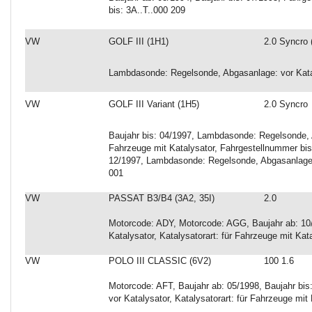
bis: 3A..T..000 209
VW
GOLF III (1H1)
2.0 Syncro
Lambdasonde: Regelsonde, Abgasanlage: vor Kata
VW
GOLF III Variant (1H5)
2.0 Syncro
Baujahr bis: 04/1997, Lambdasonde: Regelsonde, A
Fahrzeuge mit Katalysator, Fahrgestellnummer bis
12/1997, Lambdasonde: Regelsonde, Abgasanlage:
001
VW
PASSAT B3/B4 (3A2, 35I)
2.0
Motorcode: ADY, Motorcode: AGG, Baujahr ab: 10
Katalysator, Katalysatorart: für Fahrzeuge mit Kat
VW
POLO III CLASSIC (6V2)
100 1.6
Motorcode: AFT, Baujahr ab: 05/1998, Baujahr bi
vor Katalysator, Katalysatorart: für Fahrzeuge mit