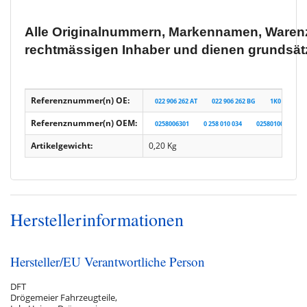
Alle Originalnummern, Markennamen, Warenz
rechtmässigen Inhaber und dienen grundsätz
Referenznummer(n) OE:
022 906 262 AT
022 906 262 BG
1K0 998 262 
Referenznummer(n) OEM:
0258006301
0 258 010 034
0258010034
Artikelgewicht:
0,20
Kg
Herstellerinformationen
Hersteller/EU Verantwortliche Person
DFT
Drögemeier Fahrzeugteile,