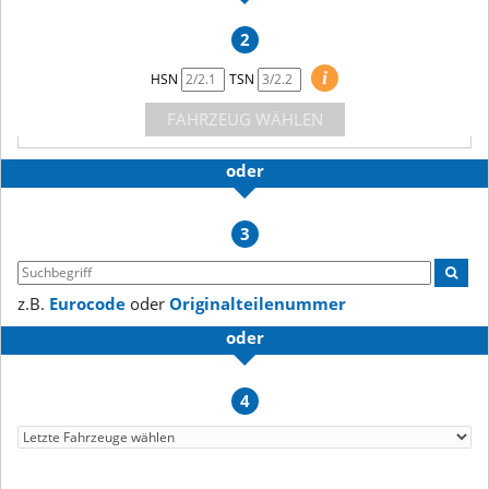
2
i
HSN
TSN
FAHRZEUG WÄHLEN
oder
3
z.B.
Eurocode
oder
Originalteilenummer
oder
4