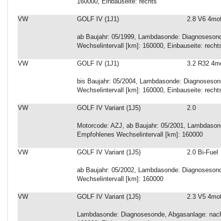
160000, Einbauseite: rechts
VW
GOLF IV (1J1)
2.8 V6 4mo
ab Baujahr: 05/1999, Lambdasonde: Diagnosesond
Wechselintervall [km]: 160000, Einbauseite: recht
VW
GOLF IV (1J1)
3.2 R32 4m
bis Baujahr: 05/2004, Lambdasonde: Diagnoseson
Wechselintervall [km]: 160000, Einbauseite: recht
VW
GOLF IV Variant (1J5)
2.0
Motorcode: AZJ, ab Baujahr: 05/2001, Lambdason
Empfohlenes Wechselintervall [km]: 160000
VW
GOLF IV Variant (1J5)
2.0 Bi-Fuel
ab Baujahr: 05/2002, Lambdasonde: Diagnosesond
Wechselintervall [km]: 160000
VW
GOLF IV Variant (1J5)
2.3 V5 4mo
Lambdasonde: Diagnosesonde, Abgasanlage: nach 