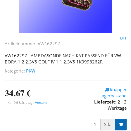
DFT
Artikelnummer:
VW162297
VW162297 LAMBDASONDE NACH KAT PASSEND FÜR VW
BORA 1J2 2.3V5 GOLF IV 1J1 2.3V5 1K0998262R
Kategorie:
PKW
34,67 €
knapper
Lagerbestand
Lieferzeit
:
2 - 3
inkl. 19% USt. , zzgl.
Versand
Werktage
Stk.