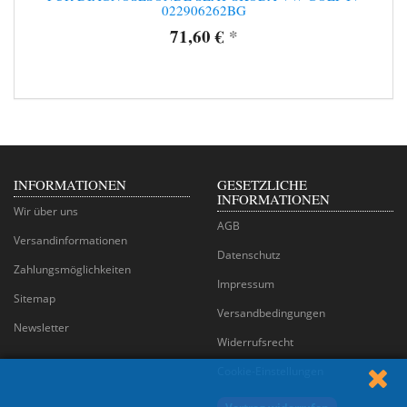
022906262BG
71,60 €
*
INFORMATIONEN
GESETZLICHE
INFORMATIONEN
Wir über uns
AGB
Versandinformationen
Datenschutz
Zahlungsmöglichkeiten
Impressum
Sitemap
Versandbedingungen
Newsletter
Widerrufsrecht
Cookie-Einstellungen