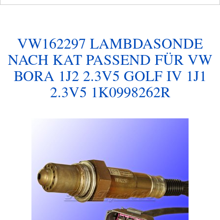
VW162297 LAMBDASONDE
NACH KAT PASSEND FÜR VW
BORA 1J2 2.3V5 GOLF IV 1J1
2.3V5 1K0998262R