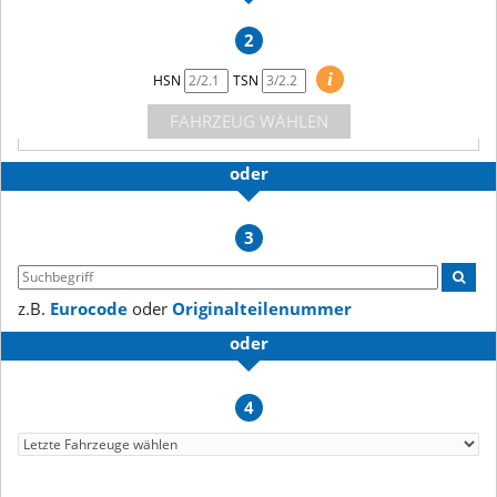
2
i
HSN
TSN
FAHRZEUG WÄHLEN
oder
3
z.B.
Eurocode
oder
Originalteilenummer
oder
4