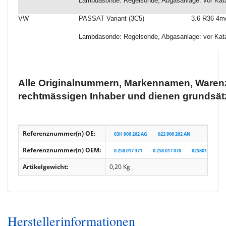
Lambdasonde: Regelsonde, Abgasanlage: vor Katal
VW
PASSAT Variant (3C5)
3.6 R36 4m
Lambdasonde: Regelsonde, Abgasanlage: vor Katal
Alle Originalnummern, Markennamen, Warenz
rechtmässigen Inhaber und dienen grundsätz
Referenznummer(n) OE:
03H 906 262 AG
022 906 262 AN
Referenznummer(n) OEM:
0 258 017 371
0 258 017 070
0258017071
Artikelgewicht:
0,20
Kg
Herstellerinformationen