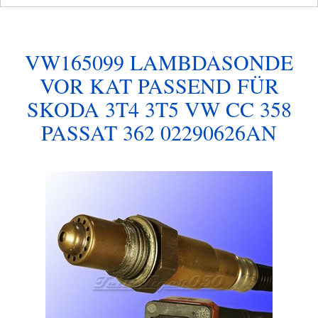
VW165099 LAMBDASONDE
VOR KAT PASSEND FÜR
SKODA 3T4 3T5 VW CC 358
PASSAT 362 02290626AN