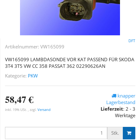
DFT
Artikelnummer:
VW165099
VW165099 LAMBDASONDE VOR KAT PASSEND FÜR SKODA
3T4 3T5 VW CC 358 PASSAT 362 02290626AN
Kategorie:
PKW
58,47 €
knapper
Lagerbestand
Lieferzeit
:
2 - 3
inkl. 19% USt. , zzgl.
Versand
Werktage
Stk.