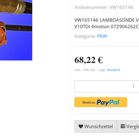
Artikelnummer:
VW165146
VW165146 LAMBDASONDE VO
V10TDI 4motion 07Z906262C
Kategorie:
PKW
68,22 €
inkl. 19% USt. , zzgl.
Versand
Wunschzettel
Vergle