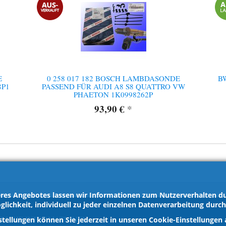
E
0 258 017 182 BOSCH LAMBDASONDE
B
8P1
PASSEND FÜR AUDI A8 S8 QUATTRO VW
PHAETON 1K0998262P
93,90 €
*
res Angebotes lassen wir Informationen zum Nutzerverhalten dur
glichkeit, individuell zu jeder einzelnen Datenverarbeitung durc
ZLICHE INFORMATIONEN
stellungen können Sie jederzeit in unseren Cookie-Einstellungen