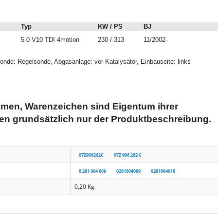
Typ
KW / PS
BJ
5.0 V10 TDI 4motion
230 / 313
11/2002-
onde: Regelsonde, Abgasanlage: vor Katalysator, Einbauseite: links
men, Warenzeichen sind Eigentum ihrer
en grundsätzlich nur der Produktbeschreibung.
07Z906262C
07Z 906 262 C
0 281 004 009
0281004009
0281004010
0,20
Kg