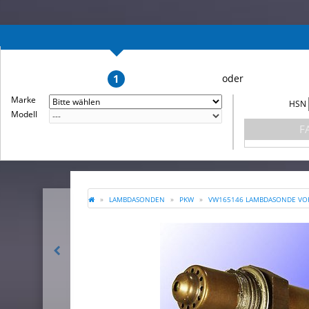
1
Marke
HSN
Modell
F
LAMBDASONDEN
PKW
VW165146 LAMBDASONDE VOR