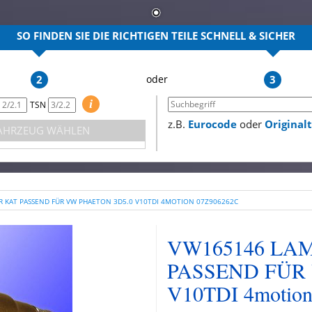
SO FINDEN SIE DIE RICHTIGEN TEILE
SCHNELL & SICHER
2
3
i
TSN
z.B.
Eurocode
oder
Origina
AHRZEUG WÄHLEN
 KAT PASSEND FÜR VW PHAETON 3D5.0 V10TDI 4MOTION 07Z906262C
VW165146 LA
PASSEND FÜR
V10TDI 4motio