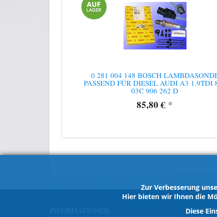
0 281 004 148 BOSCH LAMBDASOND
PASSEND FÜR DIESEL AUDI A3 1.9TDI 
03C 906 262 D
85,80 €
*
Zur Verbesserung unse
Hier bieten wir Ihnen die Mö
INFORMATIONEN
GESET
Diese Ein