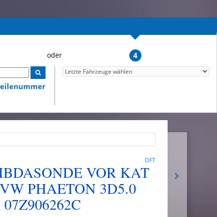
4
lteilenummer
DFT
MBDASONDE VOR KAT
 VW PHAETON 3D5.0
n 07Z906262C