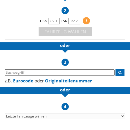
2
i
HSN
TSN
FAHRZEUG WÄHLEN
oder
3
z.B.
Eurocode
oder
Originalteilenummer
oder
4