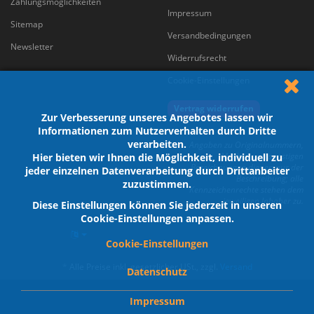
Zahlungsmöglichkeiten
Impressum
Sitemap
Versandbedingungen
Newsletter
Widerrufsrecht
Cookie-Einstellungen
Vertrag widerrufen
Zur Verbesserung unseres Angebotes lassen wir
Informationen zum Nutzerverhalten durch Dritte
verarbeiten.
Angaben zu Originalnummern,
Marken und sonstigen
Hier bieten wir Ihnen die Möglichkeit, individuell zu
Bezeichnungen dienen nur der
jeder einzelnen Datenverarbeitung durch Drittanbeiter
Beschreibung; alle
zuzustimmen.
Kennzeichenrechte stehen dem
jeweiligen Inhaber zu.
Diese Einstellungen können Sie jederzeit in unseren
Cookie-Einstellungen anpassen.
Cookie-Einstellungen
*
Alle Preise inkl. gesetzlicher USt., zzgl.
Versand
Datenschutz
Impressum