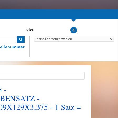
4
lteilenummer
 -
BENSATZ -
X129X3,375 - 1 Satz =