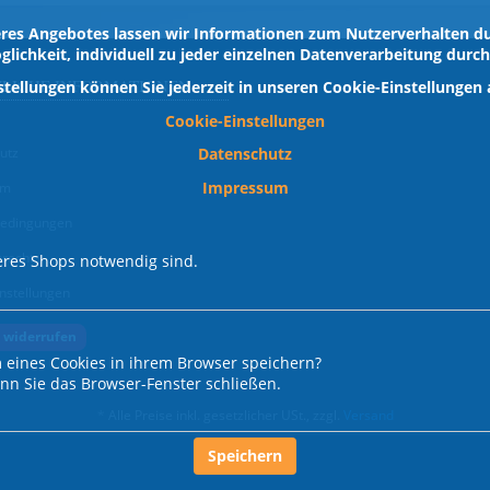
res Angebotes lassen wir Informationen zum Nutzerverhalten dur
glichkeit, individuell zu jeder einzelnen Datenverarbeitung durc
ZLICHE INFORMATIONEN
stellungen können Sie jederzeit in unseren Cookie-Einstellungen
Cookie-Einstellungen
Datenschutz
utz
Impressum
um
edingungen
srecht
res Shops notwendig sind.
nstellungen
 widerrufen
 eines Cookies in ihrem Browser speichern?
enn Sie das Browser-Fenster schließen.
*
Alle Preise inkl. gesetzlicher USt., zzgl.
Versand
Speichern