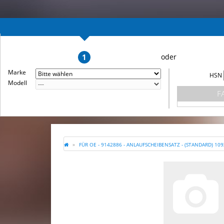
1
Marke
HSN
Modell
F
FÜR OE - 9142886 - ANLAUFSCHEIBENSATZ - (STANDARD) 109