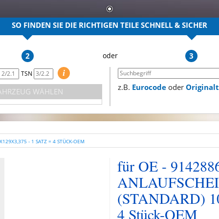
SO FINDEN SIE DIE RICHTIGEN TEILE
SCHNELL & SICHER
2
3
i
TSN
z.B.
Eurocode
oder
Origina
AHRZEUG WÄHLEN
X129X3,375 - 1 SATZ = 4 STÜCK-OEM
für OE - 9142886
ANLAUFSCHEI
(STANDARD) 109
4 Stück-OEM