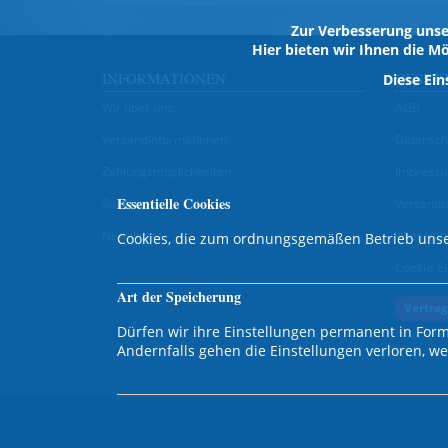
Zur Verbesserung unse
Hier bieten wir Ihnen die Mö
INFORMATIONEN
GESET
Diese Ein
Wir über uns
AGB
Versandinformationen
Datensch
Zahlungsmöglichkeiten
Impress
Essentielle Cookies
Sitemap
Versandb
Newsletter
Widerruf
Cookies, die zum ordnungsgemäßen Betrieb unse
Cookie-Ei
Art der Speicherung
Vertrag
Dürfen wir ihre Einstellungen permanent in Form
Andernfalls gehen die Einstellungen verloren, w